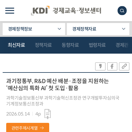
경제정책정보
경제정책자료
최신자료
정책자료
동향자료
법령자료
경제관
과기정통부, R&D 예산 배분·조정을 지원하는
‘예산심의 특화 AI’ 첫 도입·활용
과학기술정보통신부 과학기술혁신조정관 연구개발투자심의국
기계정보통신조정과
2026.05.14
4p
관련주제시계열