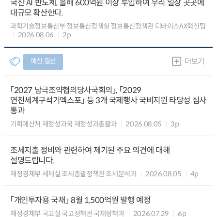
국산 AI 반도체, 올해 600억원 이상 투입하여 우리 일상 곳곳에
대규모 확산한다.
과학기술정보통신부 정보통신정책실 정보통신정책관 디바이스AX혁신팀
2026.08.06
2p
예산.결산
더보기
「2027 남극조약협의당사국회의」, 「2029
연천세계구석기엑스포」 등 3개 국제행사 국비지원 타당성 심사
통과
기획예산처 재정성과국 재정성과총괄과
2026.08.05
3p
조세지출 정비와 관련하여 제기된 주요 의견에 대해
설명드립니다.
재정경제부 세제실 조세총괄정책관 조세분석과
2026.08.05
4p
「개인투자용 국채」 8월 1,500억원 발행 예정
재정경제부 국고실 국고정책관 국채정책과
2026.07.29
6p