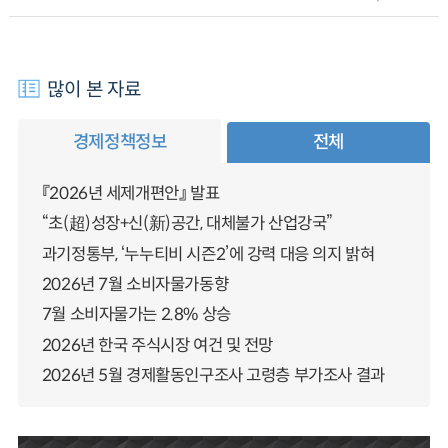
많이 본 자료
경제정책정보
전체
『2026년 세제개편안』 발표
“초(超)성장+신(新)공간, 대체불가 산업강국”
과기정통부, ‘누누티비 시즌2’에 강력 대응 의지 밝혀
2026년 7월 소비자물가동향
7월 소비자물가는 2.8% 상승
2026년 한국 주식시장 여건 및 전망
2026년 5월 경제활동인구조사 고령층 부가조사 결과