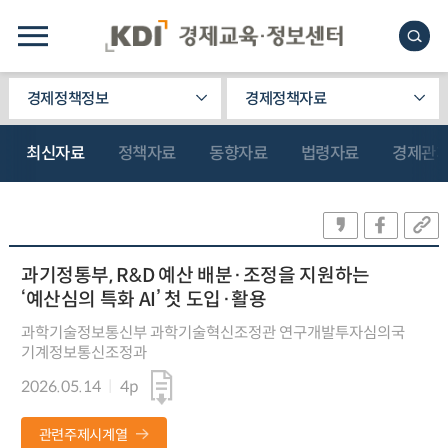
경제정책정보
경제정책자료
최신자료
정책자료
동향자료
법령자료
경제관
과기정통부, R&D 예산 배분·조정을 지원하는
‘예산심의 특화 AI’ 첫 도입·활용
과학기술정보통신부 과학기술혁신조정관 연구개발투자심의국
기계정보통신조정과
2026.05.14
4p
관련주제시계열