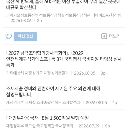
국산 AI 반도체, 올해 600억원 이상 투입하여 우리 일상 곳곳에
대규모 확산한다.
과학기술정보통신부 정보통신정책실 정보통신정책관 디바이스AX혁신팀
2026.08.06
2p
예산.결산
더보기
「2027 남극조약협의당사국회의」, 「2029
연천세계구석기엑스포」 등 3개 국제행사 국비지원 타당성 심사
통과
기획예산처 재정성과국 재정성과총괄과
2026.08.05
3p
조세지출 정비와 관련하여 제기된 주요 의견에 대해
설명드립니다.
재정경제부 세제실 조세총괄정책관 조세분석과
2026.08.05
4p
「개인투자용 국채」 8월 1,500억원 발행 예정
재정경제부 국고실 국고정책관 국채정책과
2026.07.29
6p