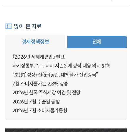
많이 본 자료
경제정책정보
전체
『2026년 세제개편안』 발표
과기정통부, ‘누누티비 시즌2’에 강력 대응 의지 밝혀
“초(超)성장+신(新)공간, 대체불가 산업강국”
7월 소비자물가는 2.8% 상승
2026년 한국 주식시장 여건 및 전망
2026년 7월 수출입 동향
2026년 7월 소비자물가동향