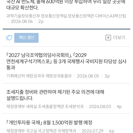
국산 AI 반도체, 올해 600억원 이상 투입하여 우리 일상 곳곳에
대규모 확산한다.
과학기술정보통신부 정보통신정책실 정보통신정책관 디바이스AX혁신팀
2026.08.06
2p
예산.결산
더보기
「2027 남극조약협의당사국회의」, 「2029
연천세계구석기엑스포」 등 3개 국제행사 국비지원 타당성 심사
통과
기획예산처 재정성과국 재정성과총괄과
2026.08.05
3p
조세지출 정비와 관련하여 제기된 주요 의견에 대해
설명드립니다.
재정경제부 세제실 조세총괄정책관 조세분석과
2026.08.05
4p
「개인투자용 국채」 8월 1,500억원 발행 예정
재정경제부 국고실 국고정책관 국채정책과
2026.07.29
6p