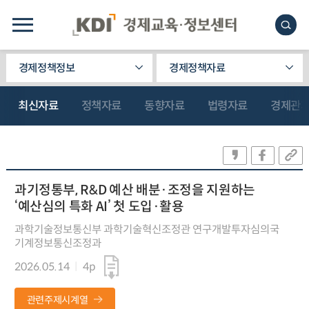
경제정책정보
경제정책자료
최신자료
정책자료
동향자료
법령자료
경제관
과기정통부, R&D 예산 배분·조정을 지원하는
‘예산심의 특화 AI’ 첫 도입·활용
과학기술정보통신부 과학기술혁신조정관 연구개발투자심의국
기계정보통신조정과
2026.05.14
4p
관련주제시계열