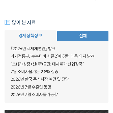
많이 본 자료
경제정책정보
전체
『2026년 세제개편안』 발표
과기정통부, ‘누누티비 시즌2’에 강력 대응 의지 밝혀
“초(超)성장+신(新)공간, 대체불가 산업강국”
7월 소비자물가는 2.8% 상승
2026년 한국 주식시장 여건 및 전망
2026년 7월 수출입 동향
2026년 7월 소비자물가동향