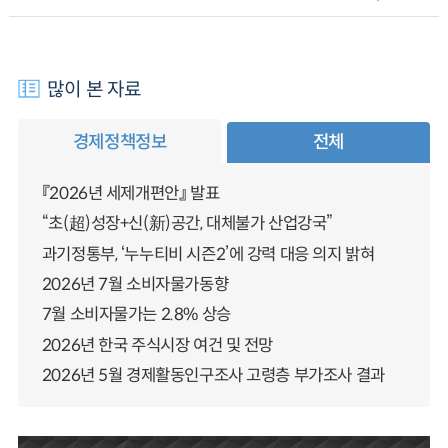
많이 본 자료
경제정책정보
전체
『2026년 세제개편안』 발표
“초(超)성장+신(新)공간, 대체불가 산업강국”
과기정통부, ‘누누티비 시즌2’에 강력 대응 의지 밝혀
2026년 7월 소비자물가동향
7월 소비자물가는 2.8% 상승
2026년 한국 주식시장 여건 및 전망
2026년 5월 경제활동인구조사 고령층 부가조사 결과