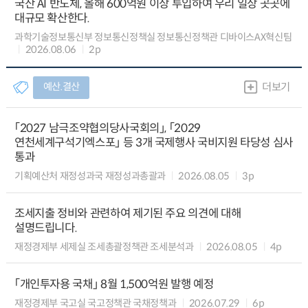
국산 AI 반도체, 올해 600억원 이상 투입하여 우리 일상 곳곳에
대규모 확산한다.
과학기술정보통신부 정보통신정책실 정보통신정책관 디바이스AX혁신팀
2026.08.06
2p
예산.결산
더보기
「2027 남극조약협의당사국회의」, 「2029
연천세계구석기엑스포」 등 3개 국제행사 국비지원 타당성 심사
통과
기획예산처 재정성과국 재정성과총괄과
2026.08.05
3p
조세지출 정비와 관련하여 제기된 주요 의견에 대해
설명드립니다.
재정경제부 세제실 조세총괄정책관 조세분석과
2026.08.05
4p
「개인투자용 국채」 8월 1,500억원 발행 예정
재정경제부 국고실 국고정책관 국채정책과
2026.07.29
6p