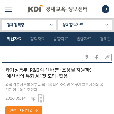
경제정책정보
경제정책자료
최신자료
정책자료
동향자료
법령자료
경제관
과기정통부, R&D 예산 배분·조정을 지원하는
‘예산심의 특화 AI’ 첫 도입·활용
과학기술정보통신부 과학기술혁신조정관 연구개발투자심의국
기계정보통신조정과
2026.05.14
4p
관련주제시계열