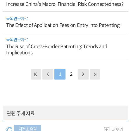
Increase China’s Macro-Financial Risk Connectedness?
국외연구자료
The Effect of Application Fees on Entry into Patenting
국외연구자료
The Rise of Cross-Border Patenting: Trends and
Implications
1
2
관련 주제 자료
지적소유권
더보기