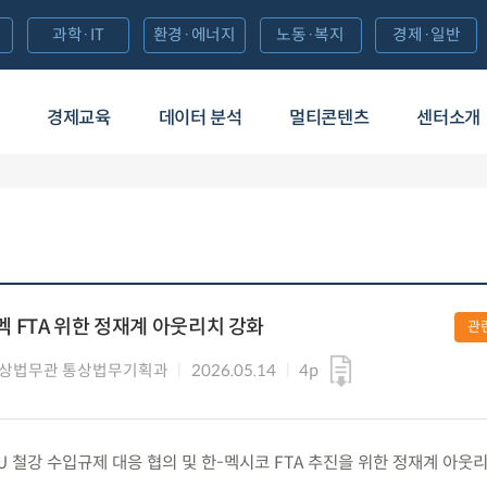
과학·IT
환경·에너지
노동·복지
경제·일반
경제교육
데이터 분석
멀티콘텐츠
센터소개
-멕 FTA 위한 정재계 아웃리치 강화
관
통상법무관 통상법무기획과
2026.05.14
4p
) EU 철강 수입규제 대응 협의 및 한-멕시코 FTA 추진을 위한 정재계 아웃