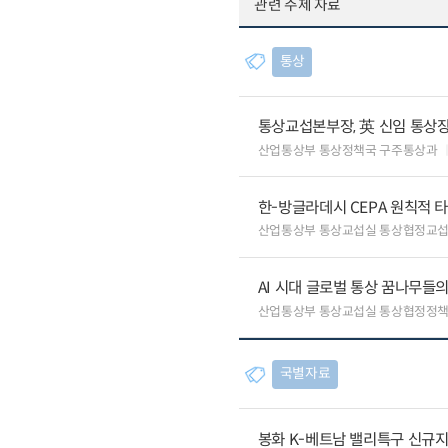
관련 주제 자료
통상
통상교섭본부장, 英 신임 통상장
산업통상부 통상정책국 구주통상과
한-방글라데시 CEPA 원칙적 
산업통상부 통상교섭실 통상협정교
AI 시대 글로벌 통상 꿈나무들
산업통상부 통상교섭실 통상협정정책
국별자료
봉화 K-베트남 밸리특구 신규