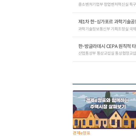
중소벤처기업부 창업벤처혁신실 특
제1차 한-싱가포르 과학기술공
과학기술정보통신부 기획조정실 국
한-방글라데시 CEPA 원칙적 
산업통상부 통상교섭실 통상협정교
경제e정표