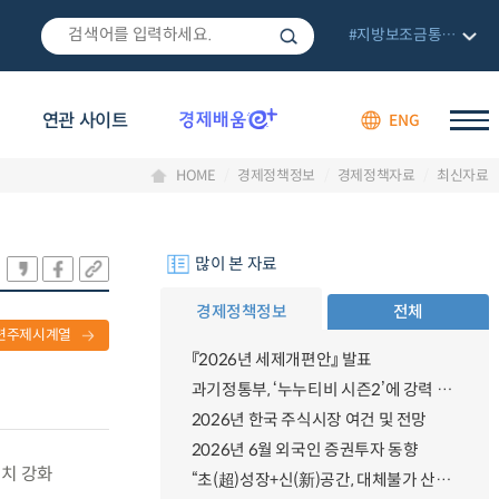
#지방보조금통합관리망
연관 사이트
ENG
HOME
경제정책정보
경제정책자료
최신자료
많이 본 자료
경제정책정보
전체
련주제시계열
『2026년 세제개편안』 발표
과기정통부, ‘누누티비 시즌2’에 강력 대응 의지 밝혀
2026년 한국 주식시장 여건 및 전망
2026년 6월 외국인 증권투자 동향
리치 강화
“초(超)성장+신(新)공간, 대체불가 산업강국”