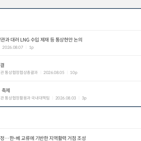
관과 대러 LNG 수입 제재 등 통상현안 논의
2026.08.07
1p
타결
섭관 통상협정협상총괄과
2026.08.05
10p
의 축제
관 통상협정활용과 국내대책팀
2026.08.03
3p
지정…한-베 교류에 기반한 지역활력 거점 조성