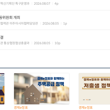
구혁신기획단 특구운영과
2026.08.07
4p
동위원회 개최
제협력관 미주아시아협력담당관
2026.08.05
1p
타결
섭관 통상협정협상총괄과
2026.08.05
10p
경제e정표
경제e정표