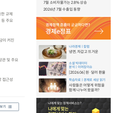
7월 소비자물가는 2.8% 상승
2026년 7월 수출입 동향
중한 규제
 등 주요
부담이 커진
나라경제ㅣ칼럼
냉면, 차갑고 뜨거운
 장관 및 주요
소셜 빅데이터
분석ㅣ이머징이슈
[2026.06] 원·달러 환율
장 접근성
학습자료ㅣ경제로 세상 읽기
사람들은 어떻게 위험을
함께 나누어 왔을까?
보기