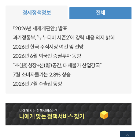
경제정책정보
전체
『2026년 세제개편안』 발표
과기정통부, ‘누누티비 시즌2’에 강력 대응 의지 밝혀
2026년 한국 주식시장 여건 및 전망
2026년 6월 외국인 증권투자 동향
“초(超)성장+신(新)공간, 대체불가 산업강국”
7월 소비자물가는 2.8% 상승
2026년 7월 수출입 동향