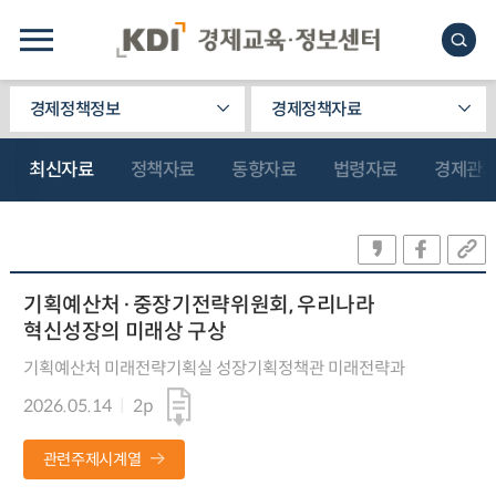
경제정책정보
경제정책자료
최신자료
정책자료
동향자료
법령자료
경제관
기획예산처·중장기전략위원회, 우리나라
혁신성장의 미래상 구상
기획예산처 미래전략기획실 성장기획정책관 미래전략과
2026.05.14
2p
관련주제시계열