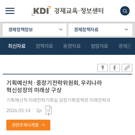
경제정책정보
경제정책자료
최신자료
정책자료
동향자료
법령자료
경제관
기획예산처·중장기전략위원회, 우리나라
혁신성장의 미래상 구상
기획예산처 미래전략기획실 성장기획정책관 미래전략과
2026.05.14
2p
관련주제시계열