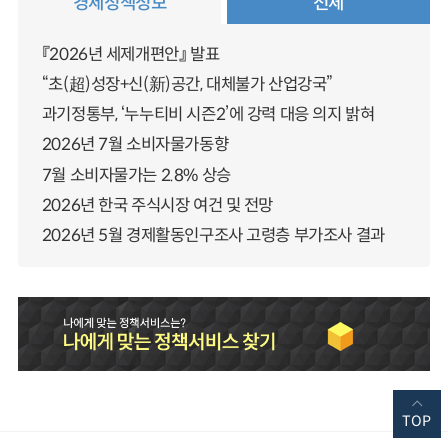
경제정책정보
전체
『2026년 세제개편안』 발표
“초(超)성장+신(新)공간, 대체불가 산업강국”
과기정통부, ‘누누티비 시즌2’에 강력 대응 의지 밝혀
2026년 7월 소비자물가동향
7월 소비자물가는 2.8% 상승
2026년 한국 주식시장 여건 및 전망
2026년 5월 경제활동인구조사 고령층 부가조사 결과
TOP