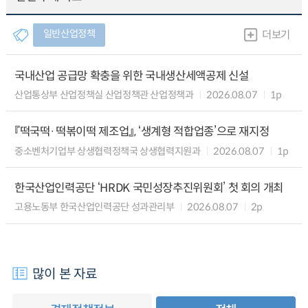
일반산업정책
더보기
국내산업 공급망 확충을 위한 국내생산세액공제 신설
산업통상부 산업정책실 산업정책관 산업정책과
2026.08.07
1p
『떡국떡·떡볶이떡 제조업』, ‘생계형 적합업종’으로 재지정
중소벤처기업부 상생협력정책국 상생협력지원과
2026.08.07
1p
한국산업인력공단 ‘HRDK 국민성장추진위원회’ 첫 회의 개최
고용노동부 한국산업인력공단 성과관리부
2026.08.07
2p
많이 본 자료