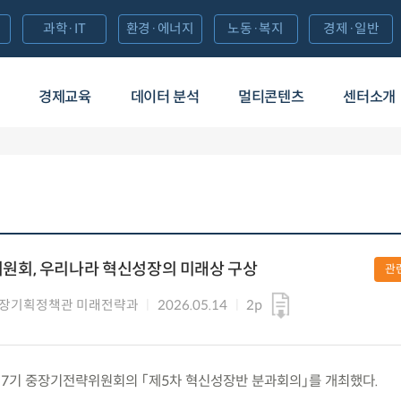
과학·IT
환경·에너지
노동·복지
경제·일반
경제교육
데이터 분석
멀티콘텐츠
센터소개
회, 우리나라 혁신성장의 미래상 구상
관
성장기획정책관 미래전략과
2026.05.14
2p
화) 제7기 중장기전략위원회의 「제5차 혁신성장반 분과회의」를 개최했다.