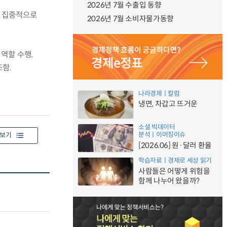
2026년 7월 수출입 동향
을 집중적으로
2026년 7월 소비자물가동향
역할 수행,
함.
나라경제ㅣ칼럼
냉면, 차갑고 뜨거운
소셜 빅데이터
분석ㅣ이머징이슈
보기
[2026.06] 원·달러 환율
학습자료ㅣ경제로 세상 읽기
사람들은 어떻게 위험을
함께 나누어 왔을까?