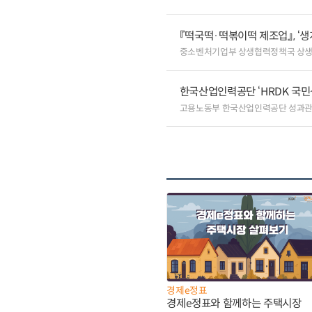
『떡국떡·떡볶이떡 제조업』, ‘
중소벤처기업부 상생협력정책국 상
한국산업인력공단 ‘HRDK 국민
고용노동부 한국산업인력공단 성과
경제e정표
경제e정표와 함께하는 주택시장