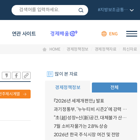
#지방보조금통합관리망
연관 사이트
ENG
HOME
경제정책정보
경제정책자료
최신자료
많이 본 자료
경제정책정보
전체
련주제시계열
『2026년 세제개편안』 발표
과기정통부, ‘누누티비 시즌2’에 강력 대응 의지 밝혀
“초(超)성장+신(新)공간, 대체불가 산업강국”
7월 소비자물가는 2.8% 상승
2026년 한국 주식시장 여건 및 전망