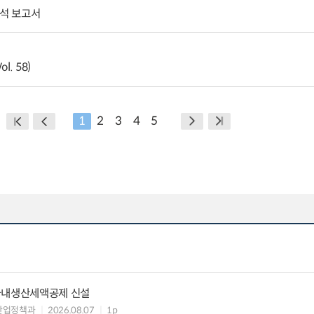
분석 보고서
l. 58)
1
2
3
4
5
국내생산세액공제 신설
산업정책과
2026.08.07
1p