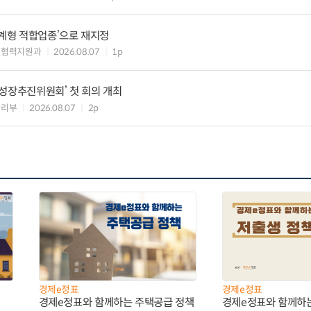
생계형 적합업종’으로 재지정
생협력지원과
2026.08.07
1p
성장추진위원회’ 첫 회의 개최
관리부
2026.08.07
2p
경제e정표
경제e정표
경제e정표와 함께하는 주택공급 정책
경제e정표와 함께하