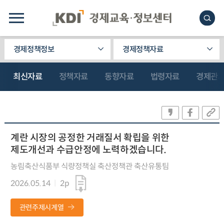
경제정책정보
경제정책자료
최신자료
정책자료
동향자료
법령자료
경제관
계란 시장의 공정한 거래질서 확립을 위한
제도개선과 수급안정에 노력하겠습니다.
농림축산식품부 식량정책실 축산정책관 축산유통팀
2026.05.14
2p
관련주제시계열