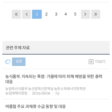
1
2
3
4
5
관련 주제 자료
농업
더보기
농식품부, 지속되는 폭염·가뭄에 따라 피해 예방을 위한 총력
대응
농림축산식품부 농산업혁신정책실 농촌소득에너지정책관
농업재해지원팀
2026.08.06
7p
여름철 주요 과채류 수급 동향 및 대응