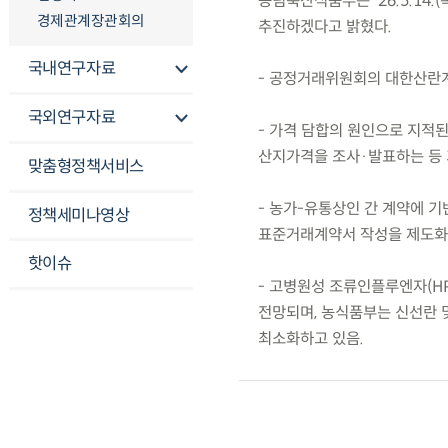
농림축산식품부는 ’26.5.14
경제관계장관회의
추진하겠다고 밝혔다.
국내연구자료
- 공정거래위원회의 대한산란계
국외연구자료
- 가격 담합의 원인으로 지적
산지가격을 조사·발표하는 등 
맞춤형정책서비스
- 농가-유통상인 간 계약에 
정책세미나영상
표준거래계약서 작성을 제도화
핫이슈
- 고병원성 조류인플루엔자(HP
전망되며, 농식품부는 신선란 
최소화하고 있음.