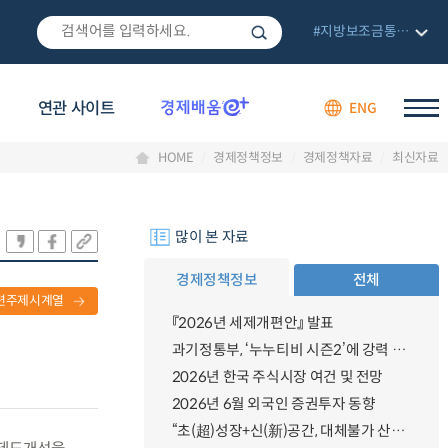
#지방보조금통합관리망
연관 사이트
ENG
HOME
경제정책정보
경제정책자료
최신자료
많이 본 자료
경제정책정보
전체
련주제시계열
『2026년 세제개편안』 발표
과기정통부, ‘누누티비 시즌2’에 강력 대응 의지 밝혀
2026년 한국 주식시장 여건 및 전망
2026년 6월 외국인 증권투자 동향
“초(超)성장+신(新)공간, 대체불가 산업강국”