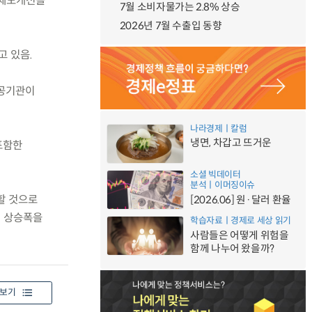
 제도개선을
7월 소비자물가는 2.8% 상승
2026년 7월 수출입 동향
 있음.
공공기관이
나라경제ㅣ칼럼
냉면, 차갑고 뜨거운
포함한
소셜 빅데이터
분석ㅣ이머징이슈
할 것으로
[2026.06] 원·달러 환율
격 상승폭을
학습자료ㅣ경제로 세상 읽기
사람들은 어떻게 위험을
함께 나누어 왔을까?
보기