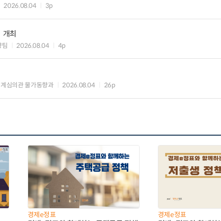
2026.08.04
3p
」 개최
향팀
2026.08.04
4p
통계심의관 물가동향과
2026.08.04
26p
경제e정표
경제e정표