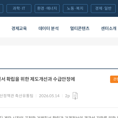
과학·IT
환경·에너지
노동·복지
경제·일반
경제교육
데이터 분석
멀티콘텐츠
센터소개
질서 확립을 위한 제도개선과 수급안정에
관
산정책관 축산유통팀
2026.05.14
2p