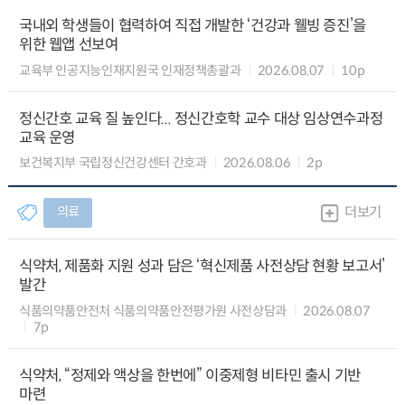
국내외 학생들이 협력하여 직접 개발한 ‘건강과 웰빙 증진’을
위한 웹앱 선보여
교육부 인공지능인재지원국 인재정책총괄과
2026.08.07
10p
정신간호 교육 질 높인다... 정신간호학 교수 대상 임상연수과정
교육 운영
보건복지부 국립정신건강센터 간호과
2026.08.06
2p
의료
더보기
식약처, 제품화 지원 성과 담은 ‘혁신제품 사전상담 현황 보고서’
발간
식품의약품안전처 식품의약품안전평가원 사전상담과
2026.08.07
7p
식약처, “정제와 액상을 한번에” 이중제형 비타민 출시 기반
마련