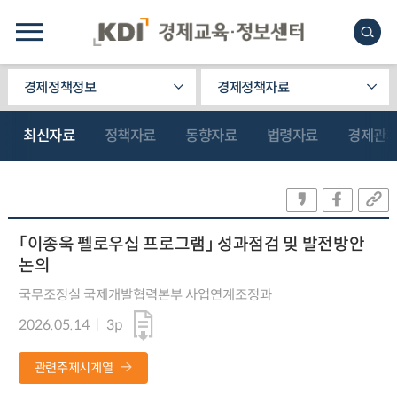
경제정책정보
경제정책자료
최신자료
정책자료
동향자료
법령자료
경제관
「이종욱 펠로우십 프로그램」 성과점검 및 발전방안
논의
국무조정실 국제개발협력본부 사업연계조정과
2026.05.14
3p
관련주제시계열