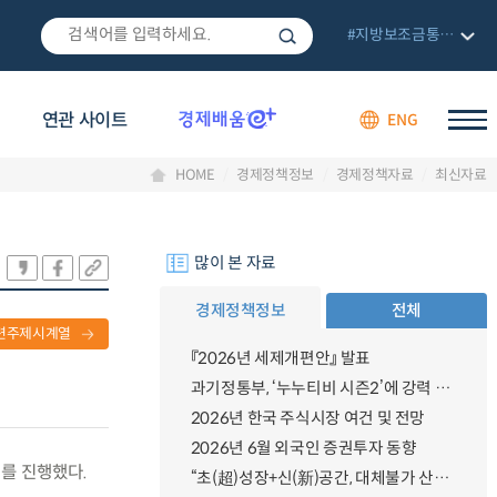
#지방보조금통합관리망
연관 사이트
ENG
HOME
경제정책정보
경제정책자료
최신자료
많이 본 자료
경제정책정보
전체
련주제시계열
『2026년 세제개편안』 발표
과기정통부, ‘누누티비 시즌2’에 강력 대응 의지 밝혀
2026년 한국 주식시장 여건 및 전망
2026년 6월 외국인 증권투자 동향
의를 진행했다.
“초(超)성장+신(新)공간, 대체불가 산업강국”