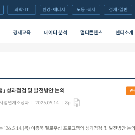
과학·IT
환경·에너지
노동·복지
경제·일반
경제교육
데이터 분석
멀티콘텐츠
센터소개
」 성과점검 및 발전방안 논의
관
 사업연계조정과
2026.05.14
3p
26.5.14.(목) 이종욱 펠로우십 프로그램의 성과점검 및 발전방안 논