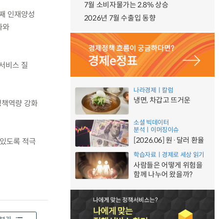
7월 소비자물가는 2.8% 상승
번째 인재양성
2026년 7월 수출입 동향
과와
 서비스 질
나라경제ㅣ칼럼
냉면, 차갑고 뜨거운
 정책역량 강화
소셜 빅데이터
분석ㅣ이머징이슈
[2026.06] 원·달러 환율
 있도록 적극
학습자료ㅣ경제로 세상 읽기
사람들은 어떻게 위험을
함께 나누어 왔을까?