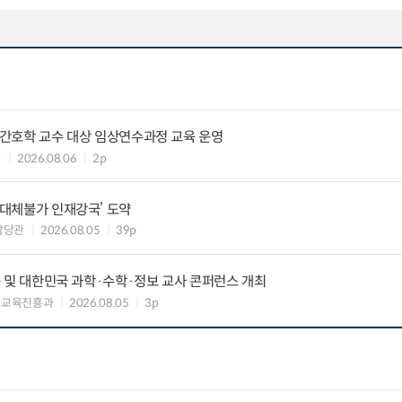
정신간호학 교수 대상 임상연수과정 교육 운영
과
2026.08.06
2p
‘대체불가 인재강국’ 도약
담당관
2026.08.05
39p
교육 및 대한민국 과학·수학·정보 교사 콘퍼런스 개최
능교육진흥과
2026.08.05
3p