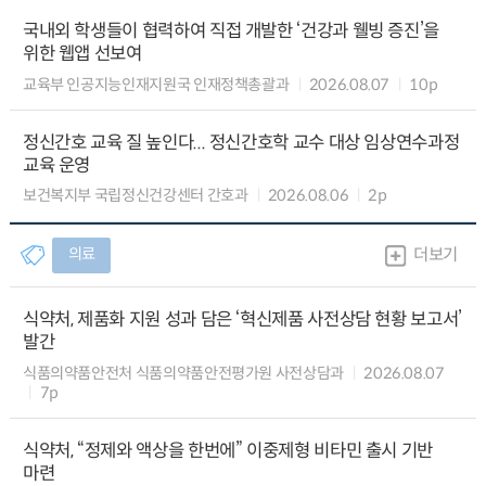
국내외 학생들이 협력하여 직접 개발한 ‘건강과 웰빙 증진’을
위한 웹앱 선보여
교육부 인공지능인재지원국 인재정책총괄과
2026.08.07
10p
정신간호 교육 질 높인다... 정신간호학 교수 대상 임상연수과정
교육 운영
보건복지부 국립정신건강센터 간호과
2026.08.06
2p
의료
더보기
식약처, 제품화 지원 성과 담은 ‘혁신제품 사전상담 현황 보고서’
발간
식품의약품안전처 식품의약품안전평가원 사전상담과
2026.08.07
7p
식약처, “정제와 액상을 한번에” 이중제형 비타민 출시 기반
마련