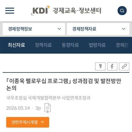
경제정책정보
경제정책자료
최신자료
정책자료
동향자료
법령자료
경제관
「이종욱 펠로우십 프로그램」 성과점검 및 발전방안
논의
국무조정실 국제개발협력본부 사업연계조정과
2026.05.14
3p
관련주제시계열