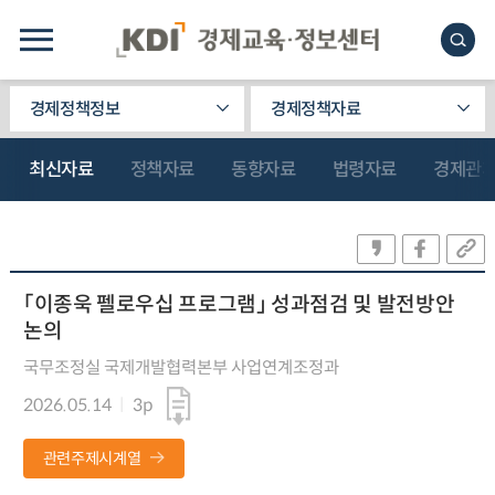
경제정책정보
경제정책자료
최신자료
정책자료
동향자료
법령자료
경제관
「이종욱 펠로우십 프로그램」 성과점검 및 발전방안
논의
국무조정실 국제개발협력본부 사업연계조정과
2026.05.14
3p
관련주제시계열