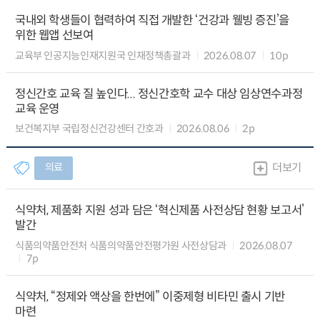
국내외 학생들이 협력하여 직접 개발한 ‘건강과 웰빙 증진’을
위한 웹앱 선보여
교육부 인공지능인재지원국 인재정책총괄과
2026.08.07
10p
정신간호 교육 질 높인다... 정신간호학 교수 대상 임상연수과정
교육 운영
보건복지부 국립정신건강센터 간호과
2026.08.06
2p
의료
더보기
식약처, 제품화 지원 성과 담은 ‘혁신제품 사전상담 현황 보고서’
발간
식품의약품안전처 식품의약품안전평가원 사전상담과
2026.08.07
7p
식약처, “정제와 액상을 한번에” 이중제형 비타민 출시 기반
마련