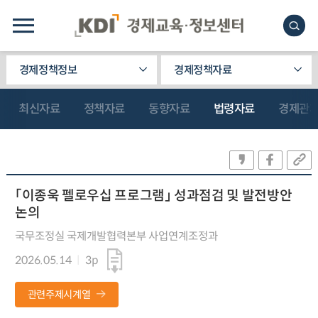
경제정책정보
경제정책자료
최신자료
정책자료
동향자료
법령자료
경제관
「이종욱 펠로우십 프로그램」 성과점검 및 발전방안
논의
국무조정실 국제개발협력본부 사업연계조정과
2026.05.14
3p
관련주제시계열