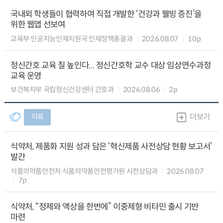
국내외 학생들이 협력하여 직접 개발한 ‘건강과 웰빙 증진’을
위한 웹앱 선보여
교육부 인공지능인재지원국 인재정책총괄과
2026.08.07
10p
정신간호 교육 질 높인다... 정신간호학 교수 대상 임상연수과정
교육 운영
보건복지부 국립정신건강센터 간호과
2026.08.06
2p
의료
더보기
식약처, 제품화 지원 성과 담은 ‘혁신제품 사전상담 현황 보고서’
발간
식품의약품안전처 식품의약품안전평가원 사전상담과
2026.08.07
7p
식약처, “정제와 액상을 한번에” 이중제형 비타민 출시 기반
마련