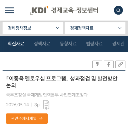
경제정책정보
경제정책자료
최신자료
정책자료
동향자료
법령자료
경제관
「이종욱 펠로우십 프로그램」 성과점검 및 발전방안
논의
국무조정실 국제개발협력본부 사업연계조정과
2026.05.14
3p
관련주제시계열