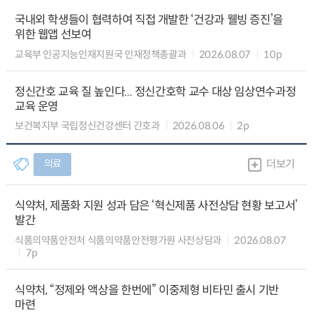
국내외 학생들이 협력하여 직접 개발한 ‘건강과 웰빙 증진’을
위한 웹앱 선보여
교육부 인공지능인재지원국 인재정책총괄과
2026.08.07
10p
정신간호 교육 질 높인다... 정신간호학 교수 대상 임상연수과정
교육 운영
보건복지부 국립정신건강센터 간호과
2026.08.06
2p
의료
더보기
식약처, 제품화 지원 성과 담은 ‘혁신제품 사전상담 현황 보고서’
발간
식품의약품안전처 식품의약품안전평가원 사전상담과
2026.08.07
7p
식약처, “정제와 액상을 한번에” 이중제형 비타민 출시 기반
마련