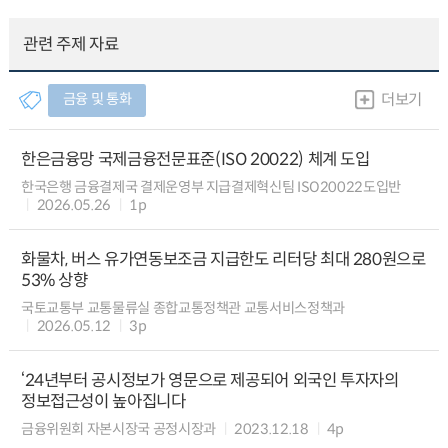
관련 주제 자료
금융 및 통화
더보기
한은금융망 국제금융전문표준(ISO 20022) 체계 도입
한국은행 금융결제국 결제운영부 지급결제혁신팀 ISO20022도입반
2026.05.26
1p
화물차, 버스 유가연동보조금 지급한도 리터당 최대 280원으로
53% 상향
국토교통부 교통물류실 종합교통정책관 교통서비스정책과
2026.05.12
3p
‘24년부터 공시정보가 영문으로 제공되어 외국인 투자자의
정보접근성이 높아집니다
금융위원회 자본시장국 공정시장과
2023.12.18
4p