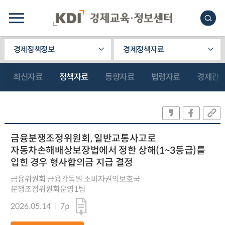
경제정책정보
경제정책자료
최신자료
정책자료
동향자료
법령자료
경제관
금융분쟁조정위원회, 일반교통사고로
자동차손해배상보장법에서 정한 상해(1~3등급)를
입힌 경우 형사합의금 지급 결정
금융위원회 금융감독원 소비자권익보호국
분쟁조정위원회운영1팀
2026.05.14
7p