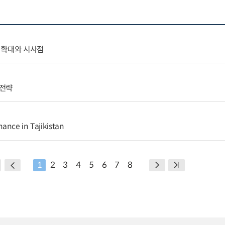
 확대와 시사점
출전략
ance in Tajikistan
1
2
3
4
5
6
7
8