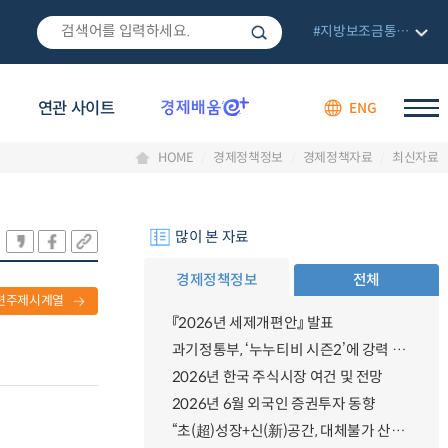
#지방보조금통합관리망
연관 사이트
ENG
HOME
경제정책정보
경제정책자료
최신자료
많이 본 자료
경제정책정보
전체
련주제시계열
『2026년 세제개편안』 발표
과기정통부, ‘누누티비 시즌2’에 강력 대응 의지 밝혀
2026년 한국 주식시장 여건 및 전망
2026년 6월 외국인 증권투자 동향
“초(超)성장+신(新)공간, 대체불가 산업강국”