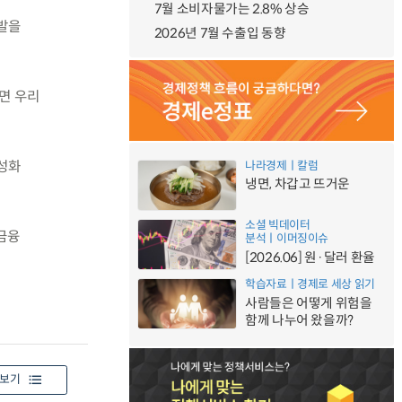
7월 소비자물가는 2.8% 상승
발을
2026년 7월 수출입 동향
면 우리
성화
나라경제ㅣ칼럼
냉면, 차갑고 뜨거운
소셜 빅데이터
금융
분석ㅣ이머징이슈
[2026.06] 원·달러 환율
학습자료ㅣ경제로 세상 읽기
사람들은 어떻게 위험을
함께 나누어 왔을까?
보기