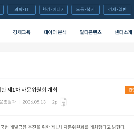
과학·IT
환경·에너지
노동·복지
경제·일반
경제교육
데이터 분석
멀티콘텐츠
센터소개
위한 제1차 자문위원회 개최
관
금융총괄과
2026.05.13
2p
수) 한국형 개발금융 추진을 위한 제1차 자문위원회를 개최했다고 밝혔다.