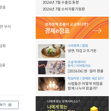
2026년 7월 수출입 동향
발을
2026년 7월 소비자물가동향
면 우리
성화
나라경제ㅣ칼럼
냉면, 차갑고 뜨거운
소셜 빅데이터
금융
분석ㅣ이머징이슈
[2026.06] 원·달러 환율
학습자료ㅣ경제로 세상 읽기
사람들은 어떻게 위험을
함께 나누어 왔을까?
보기