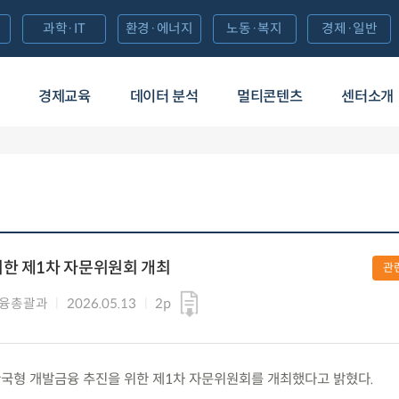
과학·IT
환경·에너지
노동·복지
경제·일반
경제교육
데이터 분석
멀티콘텐츠
센터소개
위한 제1차 자문위원회 개최
관
금융총괄과
2026.05.13
2p
수) 한국형 개발금융 추진을 위한 제1차 자문위원회를 개최했다고 밝혔다.