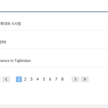
 확대와 시사점
출전략
ance in Tajikistan
1
2
3
4
5
6
7
8