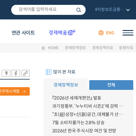
#지방보조금통합관리망
연관 사이트
ENG
HOME
경제정책정보
경제정책자료
동향자료
많이 본 자료
경제정책정보
전체
련주제시계열
『2026년 세제개편안』 발표
과기정통부, ‘누누티비 시즌2’에 강력 대응 의지 밝혀
“초(超)성장+신(新)공간, 대체불가 산업강국”
7월 소비자물가는 2.8% 상승
2026년 한국 주식시장 여건 및 전망