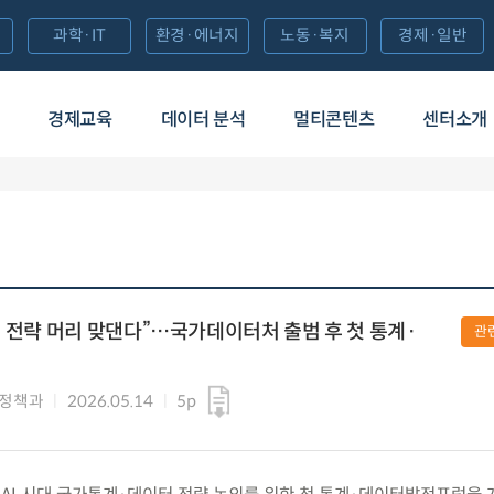
과학·IT
환경·에너지
노동·복지
경제·일반
경제교육
데이터 분석
멀티콘텐츠
센터소개
터 전략 머리 맞댄다”…국가데이터처 출범 후 첫 통계·
관
계정책과
2026.05.14
5p