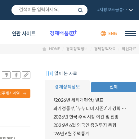
#지방보조금통합관리망
연관 사이트
ENG
HOME
경제정책정보
경제정책자료
최신자료
많이 본 자료
경제정책정보
전체
련주제시계열
『2026년 세제개편안』 발표
과기정통부, ‘누누티비 시즌2’에 강력 대응 의지 밝혀
2026년 한국 주식시장 여건 및 전망
2026년 6월 외국인 증권투자 동향
‘26년 6월 주택통계