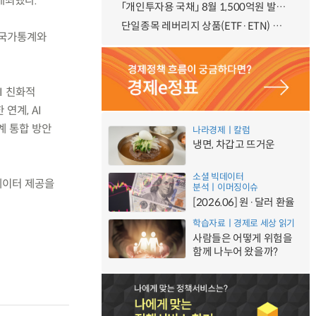
개최했다.
「개인투자용 국채」 8월 1,500억원 발행 예정
단일종목 레버리지 상품(ETF·ETN) 기본예탁금 강화 조기시행 방안 안내
 국가통계와
I 친화적
연계, AI
계 통합 방안
나라경제ㅣ칼럼
냉면, 차갑고 뜨거운
소셜 빅데이터
데이터 제공을
분석ㅣ이머징이슈
[2026.06] 원·달러 환율
학습자료ㅣ경제로 세상 읽기
사람들은 어떻게 위험을
함께 나누어 왔을까?