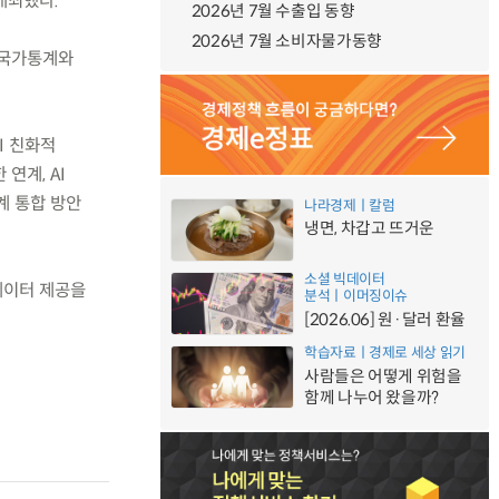
개최했다.
2026년 7월 수출입 동향
2026년 7월 소비자물가동향
 국가통계와
I 친화적
연계, AI
계 통합 방안
나라경제ㅣ칼럼
냉면, 차갑고 뜨거운
소셜 빅데이터
데이터 제공을
분석ㅣ이머징이슈
[2026.06] 원·달러 환율
학습자료ㅣ경제로 세상 읽기
사람들은 어떻게 위험을
함께 나누어 왔을까?