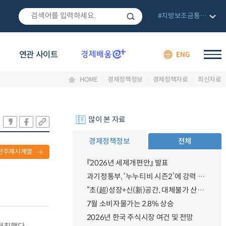
#지방보조금통합관리망
연관 사이트
ENG
HOME
경제정책정보
경제정책자료
최신자료
많이 본 자료
경제정책정보
전체
련주제시계열
『2026년 세제개편안』 발표
과기정통부, ‘누누티비 시즌2’에 강력 대응 의지 밝혀
“초(超)성장+신(新)공간, 대체불가 산업강국”
7월 소비자물가는 2.8% 상승
2026년 한국 주식시장 여건 및 전망