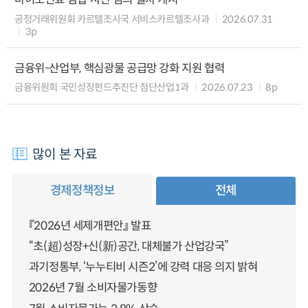
공정거래위원회 카르텔조사국 서비스카르텔조사과
2026.07.31
3p
금융위-산업부, 핵심광물 공급망 강화 지원 협력
금융위원회 국민성장펀드추진단 첨단산업1과
2026.07.23
8p
많이 본 자료
경제정책정보
전체
『2026년 세제개편안』 발표
“초(超)성장+신(新)공간, 대체불가 산업강국”
과기정통부, ‘누누티비 시즌2’에 강력 대응 의지 밝혀
2026년 7월 소비자물가동향