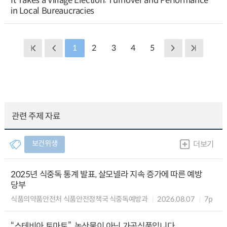
It Takes a Village Election: Turnover and Performance
in Local Bureaucracies
1
2
3
4
5
관련 주제 자료
보건위생
더보기
2025년 식중독 통계 발표, 살모넬라 지속 증가에 따른 예방
당부
식품의약품안전처 식품안전정책국 식중독예방과
2026.08.07
7p
“스테비아 토마토”, 농산물이 아닌 가공식품입니다