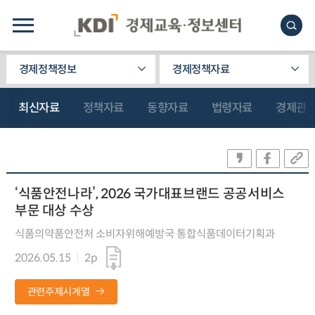
경제정책정보
경제정책자료
최신자료
정책자료
동향자료
법령자료
경제관
‘식품안전나라’, 2026 국가대표브랜드 공공서비스
부문 대상 수상
식품의약품안전처 소비자위해예방국 통합식품데이터기획과
2026.05.15
2p
관련주제시계열