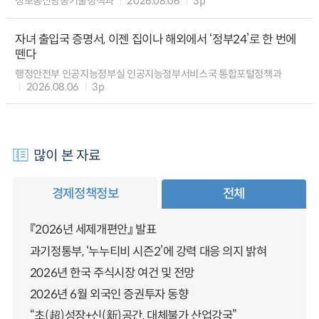
정보통신방송기술정책과
2026.08.06
3p
자녀 출입국 증명서, 이젠 집이나 해외에서 ‘정부24’로 한 번에
뗀다
행정안전부 인공지능정부실 인공지능정부서비스국 통합포털정책과
2026.08.06
3p
많이 본 자료
경제정책정보
전체
『2026년 세제개편안』 발표
과기정통부, ‘누누티비 시즌2’에 강력 대응 의지 밝혀
2026년 한국 주식시장 여건 및 전망
2026년 6월 외국인 증권투자 동향
“초(超)성장+신(新)공간, 대체불가 산업강국”