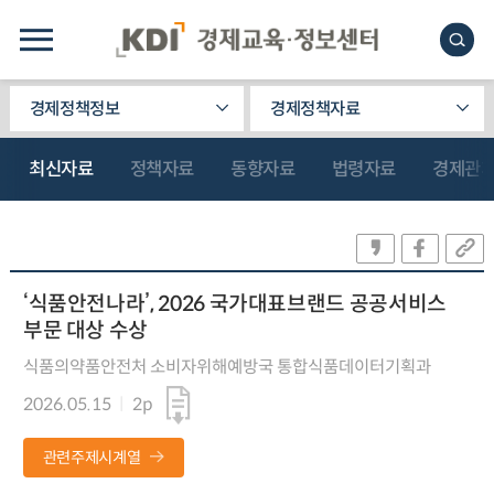
경제정책정보
경제정책자료
최신자료
정책자료
동향자료
법령자료
경제관
‘식품안전나라’, 2026 국가대표브랜드 공공서비스
부문 대상 수상
식품의약품안전처 소비자위해예방국 통합식품데이터기획과
2026.05.15
2p
관련주제시계열