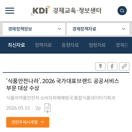
경제정책정보
경제정책자료
최신자료
정책자료
동향자료
법령자료
경제관
‘식품안전나라’, 2026 국가대표브랜드 공공서비스
부문 대상 수상
식품의약품안전처 소비자위해예방국 통합식품데이터기획과
2026.05.15
2p
관련주제시계열