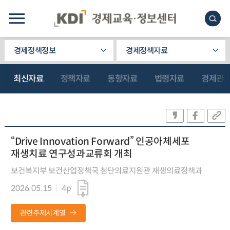
경제정책정보
경제정책자료
최신자료
정책자료
동향자료
법령자료
경제관
“Drive Innovation Forward” 인공아체세포
재생치료 연구성과교류회 개최
보건복지부 보건산업정책국 첨단의료지원관 재생의료정책과
2026.05.15
4p
관련주제시계열