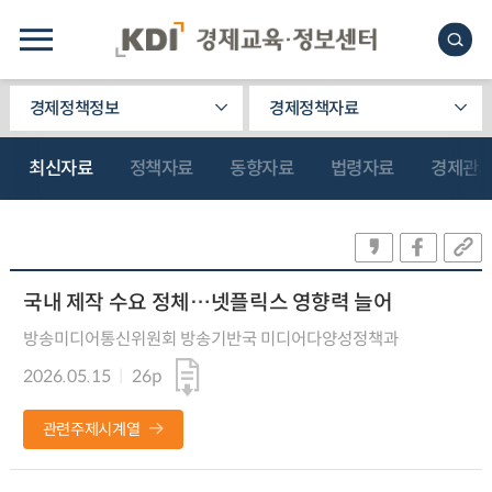
경제정책정보
경제정책자료
최신자료
정책자료
동향자료
법령자료
경제관
국내 제작 수요 정체…넷플릭스 영향력 늘어
방송미디어통신위원회 방송기반국 미디어다양성정책과
2026.05.15
26p
관련주제시계열