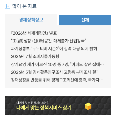
많이 본 자료
경제정책정보
전체
『2026년 세제개편안』 발표
“초(超)성장+신(新)공간, 대체불가 산업강국”
과기정통부, ‘누누티비 시즌2’에 강력 대응 의지 밝혀
2026년 7월 소비자물가동향
장기요양 재가 어르신 10명 중 7명, “아파도 살던 집에서 살겠다” 「2025년 장기요양실태조사」 결과 발표
2026년 5월 경제활동인구조사 고령층 부가조사 결과
잠재성장률 반등을 위해 경제구조혁신에 총력, 국가자산 관리체계 대전환