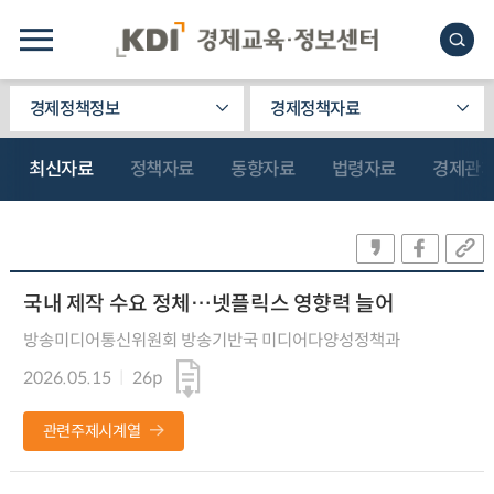
경제정책정보
경제정책자료
최신자료
정책자료
동향자료
법령자료
경제관
국내 제작 수요 정체…넷플릭스 영향력 늘어
방송미디어통신위원회 방송기반국 미디어다양성정책과
2026.05.15
26p
관련주제시계열