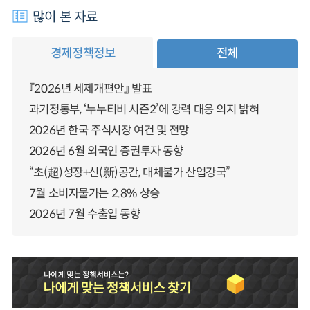
많이 본 자료
경제정책정보
전체
『2026년 세제개편안』 발표
과기정통부, ‘누누티비 시즌2’에 강력 대응 의지 밝혀
2026년 한국 주식시장 여건 및 전망
2026년 6월 외국인 증권투자 동향
“초(超)성장+신(新)공간, 대체불가 산업강국”
7월 소비자물가는 2.8% 상승
2026년 7월 수출입 동향