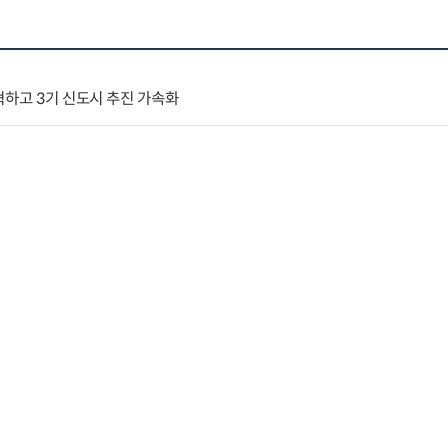
혁하고 3기 신도시 추진 가속화
생 대응을 위한 주거정책의 방향과 과제
 및 정책적 함의
1
2
3
4