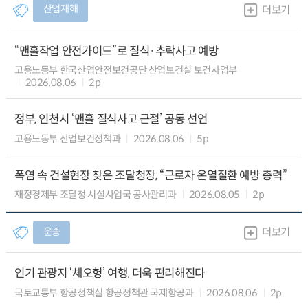
산업재해
더보기
“맨홀작업 안전가이드”로 질식·추락사고 예방
고용노동부 한국산업안전보건공단 산업보건실 보건사업부
2026.08.06
2p
정부, 인천시 ‘맨홀 질식사고 근절’ 공동 선언
고용노동부 산업보건정책과
2026.08.06
5p
폭염 속 건설현장 찾은 조달청장, “근로자 온열질환 예방 총력”
재정경제부 조달청 시설사업국 공사관리과
2026.08.05
2p
운송
더보기
인기 관광지 ‘체오헝’ 여행, 더욱 편리해진다
국토교통부 항공정책실 항공정책관 국제항공과
2026.08.06
2p