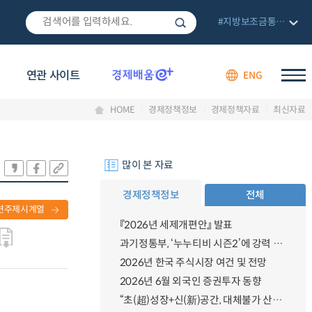
#지방보조금통합관리망
연관 사이트
ENG
HOME
경제정책정보
경제정책자료
최신자료
많이 본 자료
경제정책정보
전체
련주제시계열
『2026년 세제개편안』 발표
과기정통부, ‘누누티비 시즌2’에 강력 대응 의지 밝혀
2026년 한국 주식시장 여건 및 전망
2026년 6월 외국인 증권투자 동향
“초(超)성장+신(新)공간, 대체불가 산업강국”