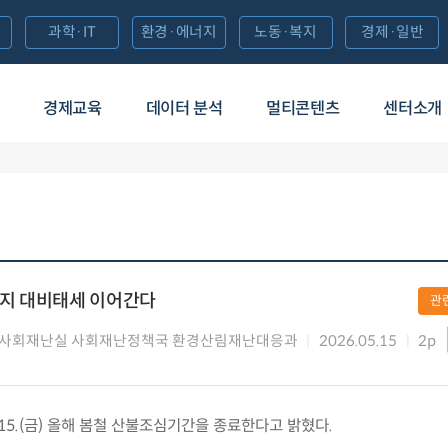
과학·IT
환경·에너지
노동·복지
경제·일반
경제교육
데이터 분석
멀티콘텐츠
센터소개
일까지 대비태세 이어간다
관
 사회재난실 사회재난정책국 환경산림재난대응과
2026.05.15
2p
.15.(금) 올해 봄철 산불조심기간을 종료한다고 밝혔다.