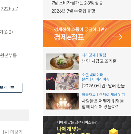
7월 소비자물가는 2.8% 상승
 722ha로
2026년 7월 수출입 동향
(6.3)
지원본부를
나라경제ㅣ칼럼
냉면, 차갑고 뜨거운
소셜 빅데이터
분석ㅣ이머징이슈
[2026.06] 원·달러 환율
보기
학습자료ㅣ경제로 세상 읽기
사람들은 어떻게 위험을
함께 나누어 왔을까?
더보기