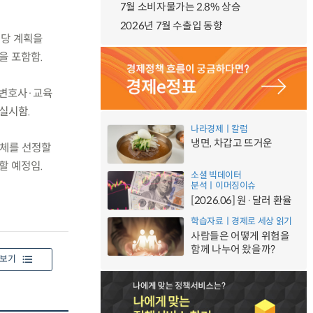
7월 소비자물가는 2.8% 상승
2026년 7월 수출입 동향
해당 계획을
을 포함함.
, 변호사·교육
 실시함.
나라경제ㅣ칼럼
냉면, 차갑고 뜨거운
단체를 선정할
할 예정임.
소셜 빅데이터
분석ㅣ이머징이슈
[2026.06] 원·달러 환율
학습자료ㅣ경제로 세상 읽기
사람들은 어떻게 위험을
함께 나누어 왔을까?
보기