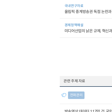
국내연구자료
올림픽 중계방송권 독점 논란과
경제정책해설
미디어산업의 낡은 규제, 혁신
관련 주제 자료
전파관리
방송영상 데이터 117만 건, 국