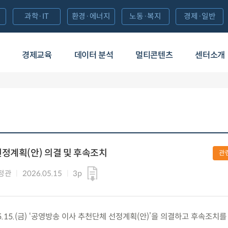
과학·IT
환경·에너지
노동·복지
경제·일반
경제교육
데이터 분석
멀티콘텐츠
센터소개
정계획(안) 의결 및 후속조치
관
정관
2026.05.15
3p
.15.(금) ‘공영방송 이사 추천단체 선정계획(안)’을 의결하고 후속조치