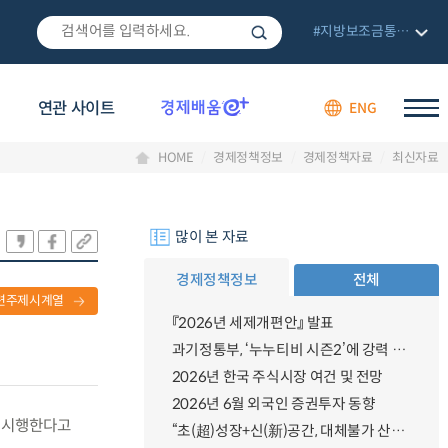
#지방보조금통합관리망
연관 사이트
ENG
HOME
경제정책정보
경제정책자료
최신자료
많이 본 자료
경제정책정보
전체
련주제시계열
『2026년 세제개편안』 발표
과기정통부, ‘누누티비 시즌2’에 강력 대응 의지 밝혀
2026년 한국 주식시장 여건 및 전망
2026년 6월 외국인 증권투자 동향
를 시행한다고
“초(超)성장+신(新)공간, 대체불가 산업강국”