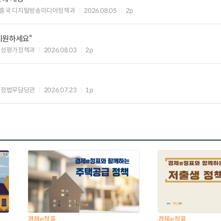
흥국 디지털방송미디어정책과
2026.08.05
2p
 지원하세요“
편성평가정책과
2026.08.03
2p
행정법무담당관
2026.07.23
1p
경제e정표
경제e정표