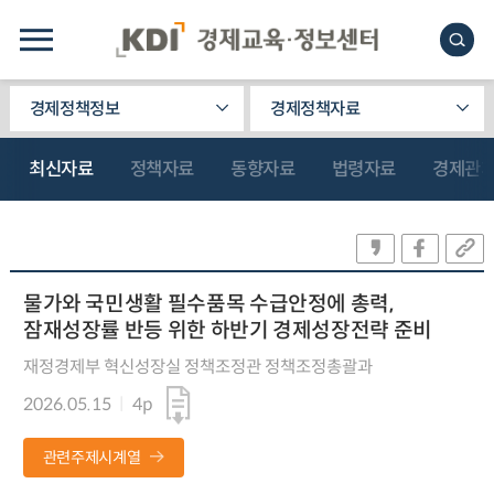
경제정책정보
경제정책자료
최신자료
정책자료
동향자료
법령자료
경제관
물가와 국민생활 필수품목 수급안정에 총력,
잠재성장률 반등 위한 하반기 경제성장전략 준비
재정경제부 혁신성장실 정책조정관 정책조정총괄과
2026.05.15
4p
관련주제시계열