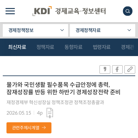
경제정책정보
경제정책자료
최신자료
정책자료
동향자료
법령자료
경제관
물가와 국민생활 필수품목 수급안정에 총력,
잠재성장률 반등 위한 하반기 경제성장전략 준비
재정경제부 혁신성장실 정책조정관 정책조정총괄과
2026.05.15
4p
관련주제시계열