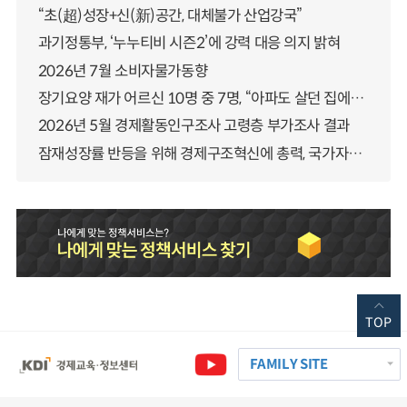
“초(超)성장+신(新)공간, 대체불가 산업강국”
과기정통부, ‘누누티비 시즌2’에 강력 대응 의지 밝혀
2026년 7월 소비자물가동향
장기요양 재가 어르신 10명 중 7명, “아파도 살던 집에서 살겠다” 「2025년 장기요양실태조사」 결과 발표
2026년 5월 경제활동인구조사 고령층 부가조사 결과
잠재성장률 반등을 위해 경제구조혁신에 총력, 국가자산 관리체계 대전환
TOP
FAMILY SITE