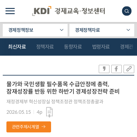
경제정책정보
경제정책자료
최신자료
정책자료
동향자료
법령자료
경제관
물가와 국민생활 필수품목 수급안정에 총력,
잠재성장률 반등 위한 하반기 경제성장전략 준비
재정경제부 혁신성장실 정책조정관 정책조정총괄과
2026.05.15
4p
관련주제시계열