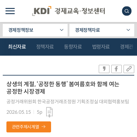
경제정책정보
경제정책자료
최신자료
정책자료
동향자료
법령자료
경제관
상생의 계절, ‘공정한 동행’ 봄여름호와 함께 여는
공정한 시장경제
공정거래위원회 한국공정거래조정원 기획조정실 대외협력홍보팀
2026.05.15
5p
관련주제시계열