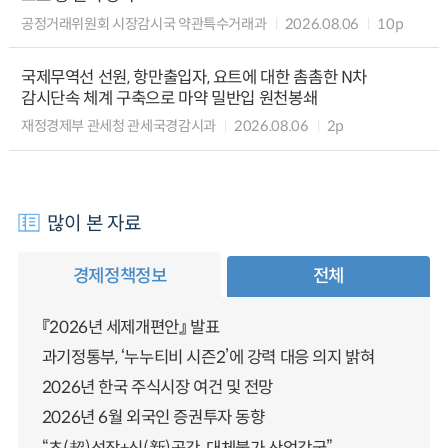
공정거래위원회 시장감시국 약관특수거래과
2026.08.06
10p
국제무역선 선원, 항만출입자, 요트에 대한 촘촘한 N차
감시단속 체계 구축으로 마약 밀반입 원천봉쇄
재정경제부 관세청 관세국경감시과
2026.08.06
2p
많이 본 자료
경제정책정보
전체
『2026년 세제개편안』 발표
과기정통부, ‘누누티비 시즌2’에 강력 대응 의지 밝혀
2026년 한국 주식시장 여건 및 전망
2026년 6월 외국인 증권투자 동향