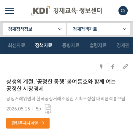
경제정책정보
경제정책자료
최신자료
정책자료
동향자료
법령자료
경제관
상생의 계절, ‘공정한 동행’ 봄여름호와 함께 여는
공정한 시장경제
공정거래위원회 한국공정거래조정원 기획조정실 대외협력홍보팀
2026.05.15
5p
관련주제시계열