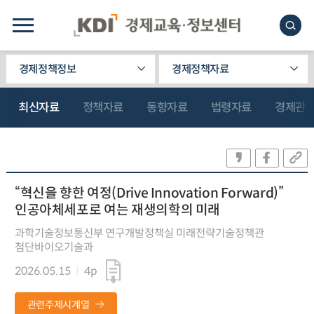
경제정책정보
경제정책자료
최신자료
정책자료
동향자료
법령자료
경제관
“혁신을 향한 여정(Drive Innovation Forward)”
인공아체세포로 여는 재생의학의 미래
과학기술정보통신부 연구개발정책실 미래전략기술정책관
첨단바이오기술과
2026.05.15
4p
관련주제시계열