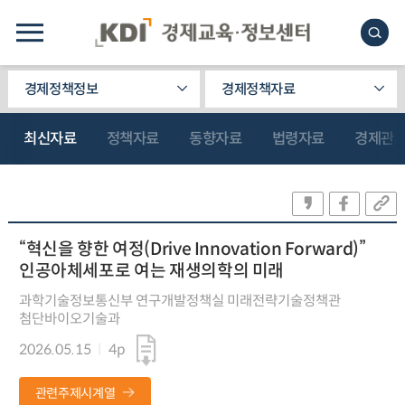
경제정책정보
경제정책자료
최신자료
정책자료
동향자료
법령자료
경제관
“혁신을 향한 여정(Drive Innovation Forward)”
인공아체세포로 여는 재생의학의 미래
과학기술정보통신부 연구개발정책실 미래전략기술정책관
첨단바이오기술과
2026.05.15
4p
관련주제시계열