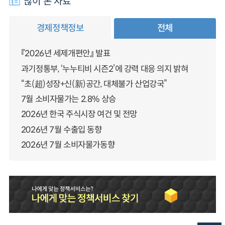
많이 본 자료
경제정책정보
전체
『2026년 세제개편안』 발표
과기정통부, ‘누누티비 시즌2’에 강력 대응 의지 밝혀
“초(超)성장+신(新)공간, 대체불가 산업강국”
7월 소비자물가는 2.8% 상승
2026년 한국 주식시장 여건 및 전망
2026년 7월 수출입 동향
2026년 7월 소비자물가동향