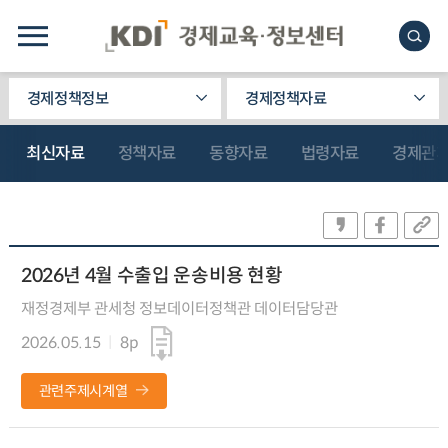
경제정책정보
경제정책자료
최신자료
정책자료
동향자료
법령자료
경제관
2026년 4월 수출입 운송비용 현황
재정경제부 관세청 정보데이터정책관 데이터담당관
2026.05.15
8p
관련주제시계열