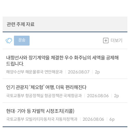
관련 주제 자료
운송
더보기
내항선사와 장기계약을 체결한 우수 화주님의 세액을 공제해
드립니다.
해양수산부 해운물류국 연안해운과
2026.08.07
2p
인기 관광지 ‘체오헝’ 여행, 더욱 편리해진다
국토교통부 항공정책실 항공정책관 국제항공과
2026.08.06
2p
현대·기아 등 자발적 시정조치(리콜)
국토교통부 모빌리티자동차국 자동차정책과
2026.08.06
6p