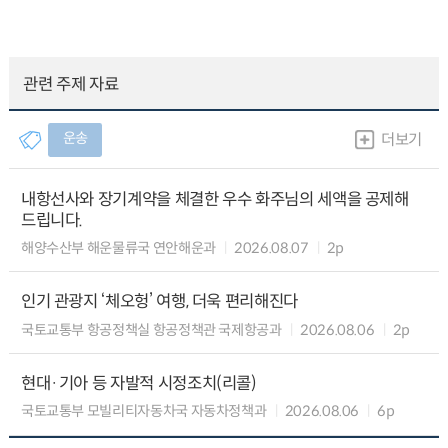
관련 주제 자료
운송
더보기
내항선사와 장기계약을 체결한 우수 화주님의 세액을 공제해
드립니다.
해양수산부 해운물류국 연안해운과
2026.08.07
2p
인기 관광지 ‘체오헝’ 여행, 더욱 편리해진다
국토교통부 항공정책실 항공정책관 국제항공과
2026.08.06
2p
현대·기아 등 자발적 시정조치(리콜)
국토교통부 모빌리티자동차국 자동차정책과
2026.08.06
6p