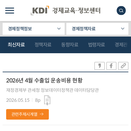
경제정책정보
경제정책자료
최신자료
정책자료
동향자료
법령자료
경제관
2026년 4월 수출입 운송비용 현황
재정경제부 관세청 정보데이터정책관 데이터담당관
2026.05.15
8p
관련주제시계열