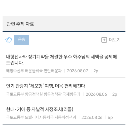
관련 주제 자료
운송
더보기
내항선사와 장기계약을 체결한 우수 화주님의 세액을 공제해
드립니다.
해양수산부 해운물류국 연안해운과
2026.08.07
2p
인기 관광지 ‘체오헝’ 여행, 더욱 편리해진다
국토교통부 항공정책실 항공정책관 국제항공과
2026.08.06
2p
현대·기아 등 자발적 시정조치(리콜)
국토교통부 모빌리티자동차국 자동차정책과
2026.08.06
6p