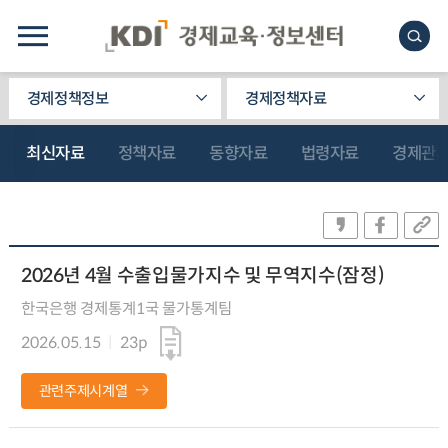
경제정책정보
경제정책자료
최신자료
정책자료
동향자료
법령자료
경제관
2026년 4월 수출입물가지수 및 무역지수(잠정)
한국은행 경제통계1국 물가통계팀
2026.05.15
23p
관련주제시계열