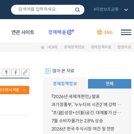
#지방보조금통합관리망
연관 사이트
ENG
HOME
경제정책정보
경제정책자료
법령자료
많이 본 자료
경제정책정보
전체
련주제시계열
『2026년 세제개편안』 발표
과기정통부, ‘누누티비 시즌2’에 강력 대응 의지 밝혀
“초(超)성장+신(新)공간, 대체불가 산업강국”
7월 소비자물가는 2.8% 상승
2026년 한국 주식시장 여건 및 전망