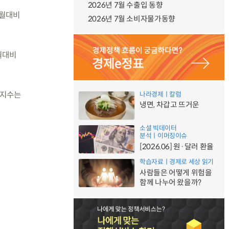
2026년 7월 수출입 동향
전월대비
2026년 7월 소비자물가동향
월대비
량지수는
나라경제ㅣ칼럼
냉면, 차갑고 뜨거운
소셜 빅데이터
분석ㅣ이머징이슈
[2026.06] 원·달러 환율
학습자료ㅣ경제로 세상 읽기
사람들은 어떻게 위험을
함께 나누어 왔을까?