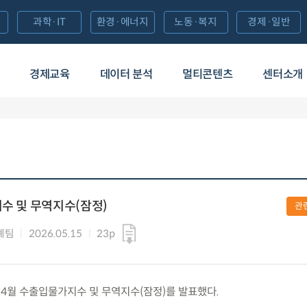
과학·IT
환경·에너지
노동·복지
경제·일반
경제교육
데이터 분석
멀티콘텐츠
센터소개
지수 및 무역지수(잠정)
관
계팀
2026.05.15
23p
6년 4월 수출입물가지수 및 무역지수(잠정)를 발표했다.