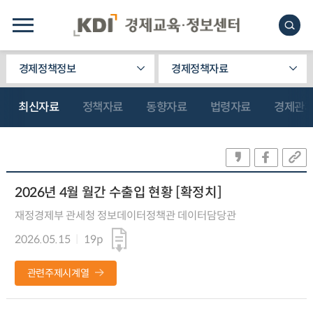
경제정책정보
경제정책자료
최신자료
정책자료
동향자료
법령자료
경제관
2026년 4월 월간 수출입 현황 [확정치]
재정경제부 관세청 정보데이터정책관 데이터담당관
2026.05.15
19p
관련주제시계열