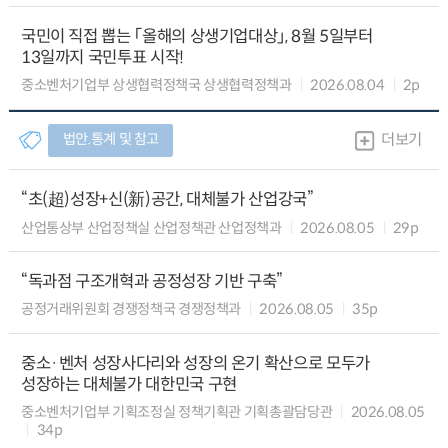
국민이 직접 뽑는 「올해의 상생기업대상」, 8월 5일부터
13일까지 국민투표 시작!
중소벤처기업부 상생협력정책국 상생협력정책과
2026.08.04
2p
법안.통계 및 참고
더보기
“초(超)성장+신(新)공간, 대체불가 산업강국”
산업통상부 산업정책실 산업정책관 산업정책과
2026.08.05
29p
“독과점 구조개혁과 공정성장 기반 구축”
공정거래위원회 경쟁정책국 경쟁정책과
2026.08.05
35p
중소·벤처 성장사다리와 성장의 온기 확산으로 모두가
성장하는 대체불가 대한민국 구현
중소벤처기업부 기획조정실 정책기획관 기획총괄담당관
2026.08.05
34p