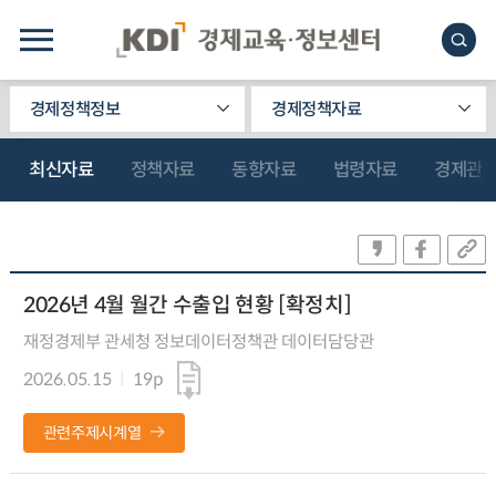
경제정책정보
경제정책자료
최신자료
정책자료
동향자료
법령자료
경제관
2026년 4월 월간 수출입 현황 [확정치]
재정경제부 관세청 정보데이터정책관 데이터담당관
2026.05.15
19p
관련주제시계열