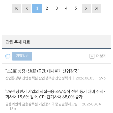
1
2
3
4
5
관련 주제 자료
기업일반
더보기
“초(超)성장+신(新)공간, 대체불가 산업강국”
산업통상부 산업정책실 산업정책관 산업정책과
2026.08.05
29p
‘26년 상반기 기업의 직접금융 조달실적 전년 동기 대비 주식·
회사채 15.6% 감소, CP·단기사채 68.0% 증가
금융위원회 금융감독원 기업공시국 증권발행제도팀
2026.08.04
13p