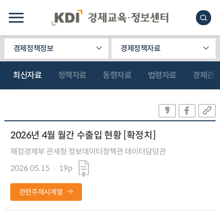
경제정책정보
경제정책자료
최신자료
정책자료
동향자료
법령자료
경제관
2026년 4월 월간 수출입 현황 [확정치]
재정경제부 관세청 정보데이터정책관 데이터담당관
2026.05.15
19p
관련주제시계열