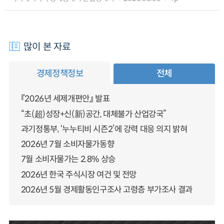
많이 본 자료
경제정책정보
전체
『2026년 세제개편안』 발표
“초(超)성장+신(新)공간, 대체불가 산업강국”
과기정통부, ‘누누티비 시즌2’에 강력 대응 의지 밝혀
2026년 7월 소비자물가동향
7월 소비자물가는 2.8% 상승
2026년 한국 주식시장 여건 및 전망
2026년 5월 경제활동인구조사 고령층 부가조사 결과