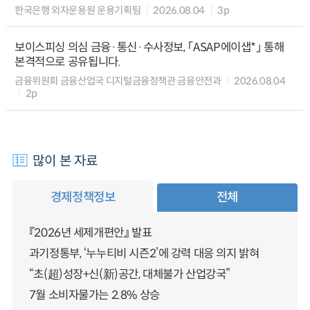
한국은행 외자운용원 운용기획팀
2026.08.04
3p
보이스피싱 의심 금융·통신·수사정보, 「ASAP에이샙*」 통해
본격적으로 공유됩니다.
금융위원회 금융산업국 디지털금융정책관 금융안전과
2026.08.04
2p
많이 본 자료
경제정책정보
전체
『2026년 세제개편안』 발표
과기정통부, ‘누누티비 시즌2’에 강력 대응 의지 밝혀
“초(超)성장+신(新)공간, 대체불가 산업강국”
7월 소비자물가는 2.8% 상승